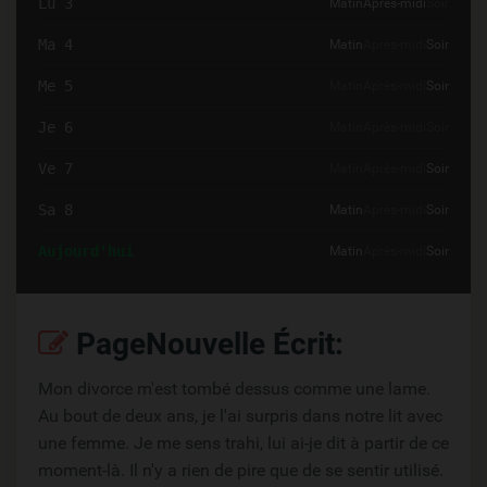
Lu 3
Matin
Après-midi
Soir
Ma 4
Matin
Après-midi
Soir
Me 5
Matin
Après-midi
Soir
Je 6
Matin
Après-midi
Soir
Ve 7
Matin
Après-midi
Soir
Sa 8
Matin
Après-midi
Soir
Aujourd'hui
Matin
Après-midi
Soir
PageNouvelle Écrit:
Mon divorce m'est tombé dessus comme une lame.
Au bout de deux ans, je l'ai surpris dans notre lit avec
une femme. Je me sens trahi, lui ai-je dit à partir de ce
moment-là. Il n'y a rien de pire que de se sentir utilisé.