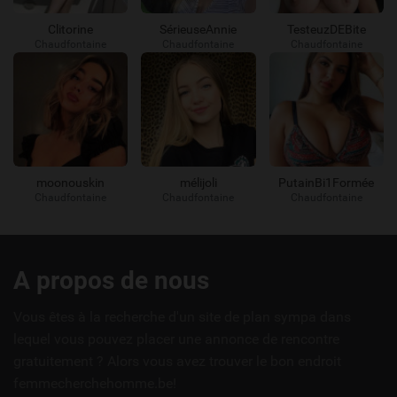
Clitorine
SérieuseAnnie
TesteuzDEBite
Chaudfontaine
Chaudfontaine
Chaudfontaine
moonouskin
mélijoli
PutainBi1Formée
Chaudfontaine
Chaudfontaine
Chaudfontaine
Liens
A propos de nous
utiles
Vous êtes à la recherche d'un site de plan sympa dans
lequel vous pouvez placer une annonce de rencontre
gratuitement ? Alors vous avez trouver le bon endroit
femmecherchehomme.be!