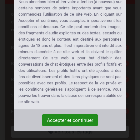
Nous aimerions bien attirer votre attention (à nouveau) sur
certains nombres de points importants avant que vous
ous cherchez quelque chose de spécial? Quelqu'un
commenciez l’utilisation de ce site web. En cliquant sur
Accepter et continuer, vous acceptez impérativement les
d'autre cherche la même chose aussi!
Faites des
conditions ci-dessous. Ce site peut contenir des images,
rencontres à votre façon:
des fragments d’audio explicites ou des textes, sexuels ou
érotiques et donc le contenu est destiné aux personnes
âgées de 18 ans et plus. Il est impérativement interdit aux
Belle Femme
420
mineurs d’accéder à ce site web et ils doivent le quitter
directement Ce site web a pour but d’établir des
Blonde
295
conversations de chat érotiques entre des profils fictifs et
des utilisateurs. Les profils fictifs ont été ajoutés à des
fins de divertissement et des liens physiques ne sont pas
Brunette
227
possibles avec ces profils. Le respect de la vie privée et
les conditions générales s'appliquent à ce service. Vous
20 à 30
145
pouvez les trouver dans la clause de non-responsabilité de
ce site web.
Femmes Matures
140
Accepter et continuer
Voir tous les tags