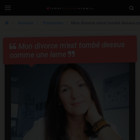
FemmeCherche
Togg
Toggle
navigation
Sear
Hainaut
Frameries
Mon divorce m'est tombé dessus 
Mon divorce m'est tombé dessus
comme une lame