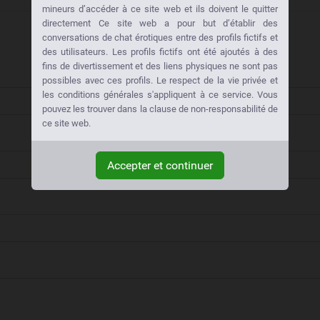
mineurs d’accéder à ce site web et ils doivent le quitter
directement Ce site web a pour but d’établir des
conversations de chat érotiques entre des profils fictifs et
des utilisateurs. Les profils fictifs ont été ajoutés à des
fins de divertissement et des liens physiques ne sont pas
possibles avec ces profils. Le respect de la vie privée et
les conditions générales s'appliquent à ce service. Vous
pouvez les trouver dans la clause de non-responsabilité de
ce site web.
Accepter et continuer