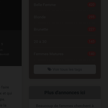
Belle Femme
420
Blonde
295
Brunette
227
20 à 30
145
 9
in
Femmes Matures
140
ès-midi
r
Voir tous les tags
 faire
Liens
Plus d'annonces ici
x et qui
rps.
reliés
e la
Beaucoup de femmes cherchent à