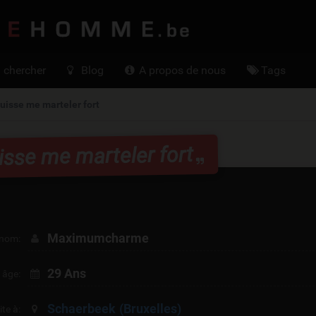
FemmeCherc
chercher
Blog
A propos de nous
Tags
puisse me marteler fort
uisse me marteler fort
Maximumcharme
nom:
29 Ans
 âge:
Schaerbeek
(Bruxelles)
ite à: