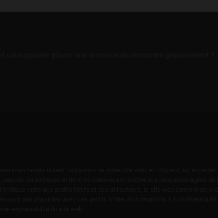
uel vous pouvez placer une annonce de rencontre gratuitement ? 
ses importantes durant l’utilisation de notre site web, en cliquant sur accepte
, sexuels ou érotiques et donc ce contenu est destiné aux personnes âgées de plu
rotique entre des profils fictifs et des utilisateurs, le site web contient donc
 sont pas possibles avec ces profils à titre d’informations. La confidentialité 
non-responsabilité du site web.