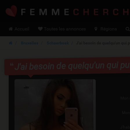
Hoofdmenu
Accueil
Toutes les annonces
Régions
Bruxelles
Schaerbeek
J'ai besoin de quelqu'un qui 
J'ai besoin de quelqu'un qui p
Mon 
Mon
J'hab