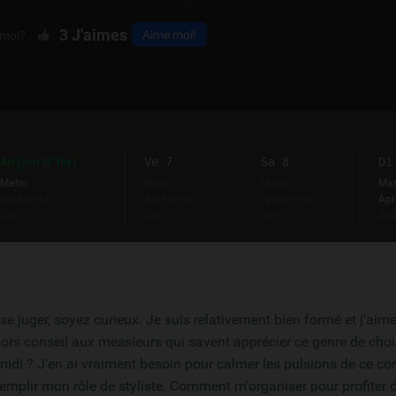
3
J'aimes
Aime moi!
 moi?
Aujourd'hui
Ve 7
Sa 8
Di
Matin
Matin
Matin
Mat
Après-midi
Après-midi
Après-midi
Apr
Soir
Soir
Soir
Soi
e juger, soyez curieux. Je suis relativement bien formé et j'aime
lors conseil aux messieurs qui savent apprécier ce genre de choi
midi ? J'en ai vraiment besoin pour calmer les pulsions de ce co
mplir mon rôle de styliste. Comment m'organiser pour profiter d