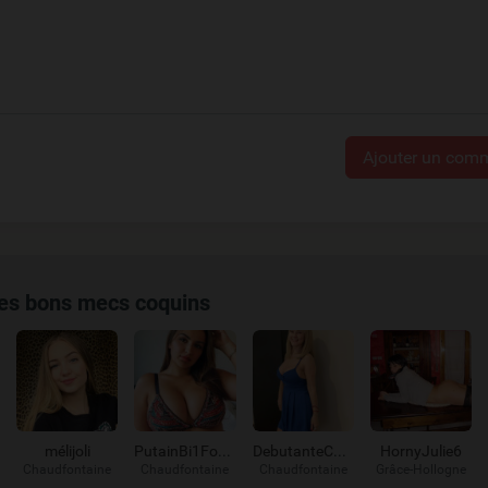
Ajouter un comm
des bons mecs coquins
mélijoli
PutainBi1Formée
DebutanteCoquin
HornyJulie6
Chaudfontaine
Chaudfontaine
Chaudfontaine
Grâce-Hollogne