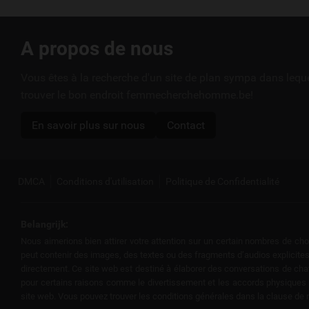
Liens
A propos de nous
utiles
Vous êtes à la recherche d'un site de plan sympa dans leq
trouver le bon endroit femmecherchehomme.be!
En savoir plus sur nous
Contact
DMCA
Conditions d'utilisation
Politique de Confidentialité
Belangrijk:
Nous aimerions bien attirer votre attention sur un certain nombres de cho
peut contenir des images, des textes ou des fragments d’audios explicites
directement. Ce site web est destiné à élaborer des conversations de chat é
pour certains raisons comme le divertissement et les accords physiques ne
site web. Vous pouvez trouver les conditions générales dans la clause de 