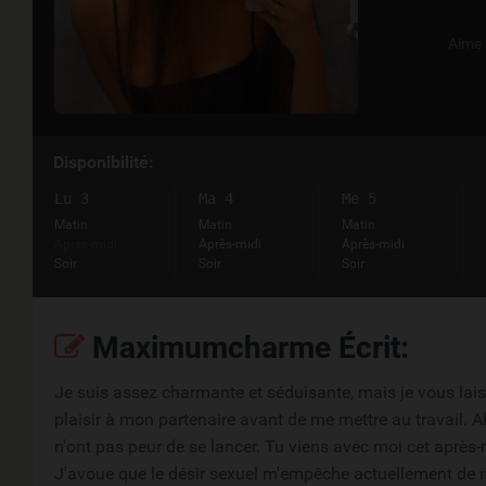
Aime
Disponibilité:
Lu 3
Ma 4
Me 5
Matin
Matin
Matin
Après-midi
Après-midi
Après-midi
Soir
Soir
Soir
Maximumcharme Écrit:
Je suis assez charmante et séduisante, mais je vous laiss
plaisir à mon partenaire avant de me mettre au travail. A
n'ont pas peur de se lancer. Tu viens avec moi cet après-
J'avoue que le désir sexuel m'empêche actuellement de re