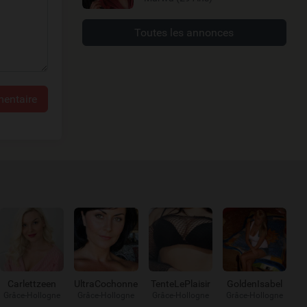
Toutes les annonces
entaire
Carlettzeen
UltraCochonne
TenteLePlaisir
GoldenIsabel
Grâce-Hollogne
Grâce-Hollogne
Grâce-Hollogne
Grâce-Hollogne