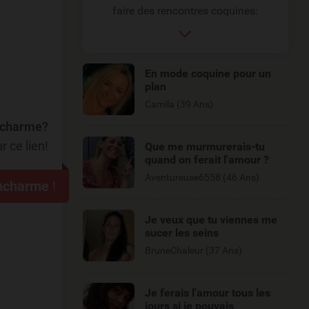
faire des rencontres coquines:
En mode coquine pour un
plan
Camila (39 Ans)
mcharme?
r ce lien!
Que me murmurerais-tu
quand on ferait l'amour ?
Aventureuse6558 (46 Ans)
mcharme
!
Je veux que tu viennes me
sucer les seins
BruneChaleur (37 Ans)
Je ferais l'amour tous les
jours si je pouvais