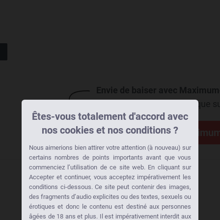
Envie de baiser avec Maximu
Alors clique su
Êtes-vous totalement d'accord avec
nos cookies et nos conditions ?
Prenez contact avec
Maximu
Nous aimerions bien attirer votre attention (à nouveau) sur
certains nombres de points importants avant que vous
commenciez l’utilisation de ce site web. En cliquant sur
Accepter et continuer, vous acceptez impérativement les
conditions ci-dessous. Ce site peut contenir des images,
des fragments d’audio explicites ou des textes, sexuels ou
érotiques et donc le contenu est destiné aux personnes
âgées de 18 ans et plus. Il est impérativement interdit aux