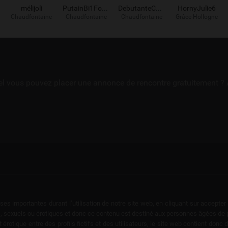
mélijoli
PutainBi1Formée
DebutanteCoquin
HornyJulie6
Chaudfontaine
Chaudfontaine
Chaudfontaine
Grâce-Hollogne
uel vous pouvez placer une annonce de rencontre gratuitement ? 
ses importantes durant l’utilisation de notre site web, en cliquant sur accepte
, sexuels ou érotiques et donc ce contenu est destiné aux personnes âgées de plu
rotique entre des profils fictifs et des utilisateurs, le site web contient donc