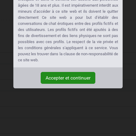
âgées de 18 ans et plus. Il est impérativement interdit aux
mineurs d’accéder à ce site web et ils doivent le quitter
directement Ce site web a pour but d’établir des
conversations de chat érotiques entre des profils fictifs et
des utilisateurs. Les profils fictifs ont été ajoutés à des
fins de divertissement et des liens physiques ne sont pas
possibles avec ces profils. Le respect de la vie privée et
les conditions générales s'appliquent à ce service. Vous
pouvez les trouver dans la clause de non-responsabilité de
ce site web.
Accepter et continuer