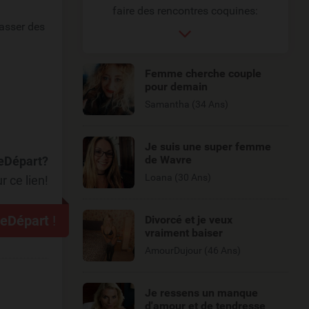
faire des rencontres coquines:
passer des
Femme cherche couple
pour demain
Samantha (34 Ans)
Je suis une super femme
de Wavre
neDépart?
Loana (30 Ans)
r ce lien!
neDépart
!
Divorcé et je veux
vraiment baiser
AmourDujour (46 Ans)
Je ressens un manque
d'amour et de tendresse