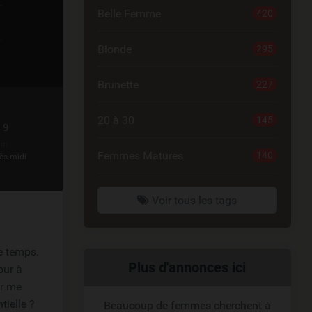
Belle Femme
420
Blonde
295
Brunette
227
20 à 30
145
 9
in
Femmes Matures
140
ès-midi
r
Voir tous les tags
e temps.
Liens
Plus d'annonces ici
our à
ur me
reliés
tielle ?
Beaucoup de femmes cherchent à