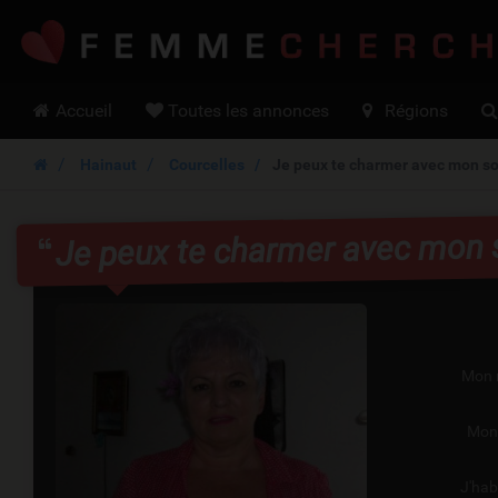
Hoofdmenu
Accueil
Toutes les annonces
Régions
Hainaut
Courcelles
Je peux te charmer avec mon so
Je peux te charmer avec mon 
Mon 
Mon
J'hab