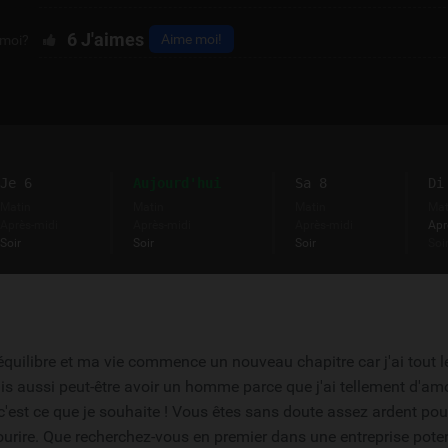
6
J'aimes
Aime moi!
 moi?
Je 6
Aujourd'hui
Sa 8
Di
Matin
Matin
Matin
Mat
Après-midi
Après-midi
Après-midi
Apr
Soir
Soir
Soir
Soi
quilibre et ma vie commence un nouveau chapitre car j'ai tout l
is aussi peut-être avoir un homme parce que j'ai tellement d'am
c'est ce que je souhaite ! Vous êtes sans doute assez ardent po
urire. Que recherchez-vous en premier dans une entreprise poten