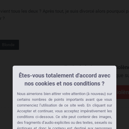
ient tous les deux ? Après tout, je suis divorcé alors pourquoi 
r ?
Blonde
Envie de baiser avec Violè
Êtes-vous totalement d'accord avec
Alors clique su
nos cookies et nos conditions ?
Prenez contact avec
Violè
Nous aimerions bien attirer votre attention (à nouveau) sur
certains nombres de points importants avant que vous
commenciez l’utilisation de ce site web. En cliquant sur
Accepter et continuer, vous acceptez impérativement les
conditions ci-dessous. Ce site peut contenir des images,
des fragments d’audio explicites ou des textes, sexuels ou
érotiques et donc le contenu est destiné aux personnes