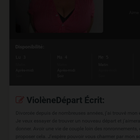
Aime
Disponibilité:
Lu 3
Ma 4
Me 5
Matin
Matin
Matin
Après-midi
Après-midi
Après-midi
Soir
Soir
Soir
ViolèneDépart Écrit:
Divorcée depuis de nombreuses années, j'ai trouvé mon é
Je veux essayer de trouver un nouveau départ et j'aimera
donner. Avoir une vie de couple loin des ronronnements, 
proposer cela. J'espère pouvoir vous charmer par mon so