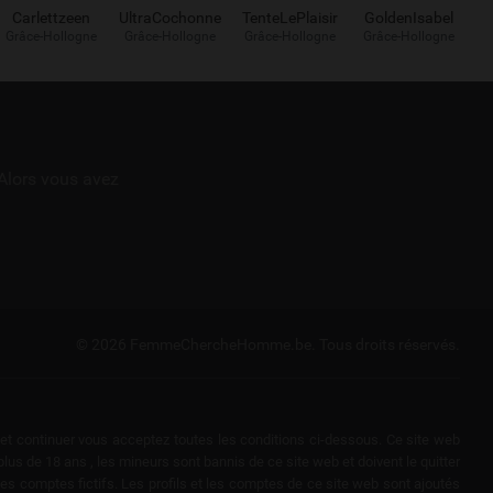
Carlettzeen
UltraCochonne
TenteLePlaisir
GoldenIsabel
Grâce-Hollogne
Grâce-Hollogne
Grâce-Hollogne
Grâce-Hollogne
Alors vous avez
© 2026 FemmeChercheHomme.be.
Tous droits réservés.
r et continuer vous acceptez toutes les conditions ci-dessous. Ce site web
s de 18 ans , les mineurs sont bannis de ce site web et doivent le quitter
 des comptes fictifs. Les profils et les comptes de ce site web sont ajoutés