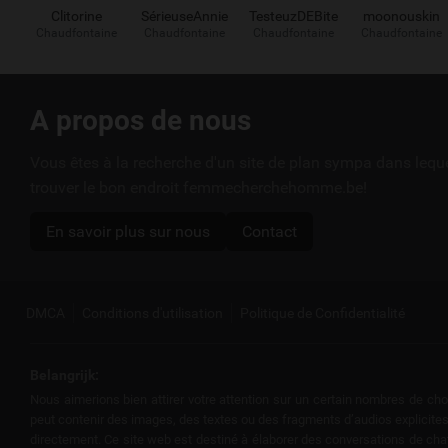
Clitorine
SérieuseAnnie
TesteuzDEBite
moonouskin
Chaudfontaine
Chaudfontaine
Chaudfontaine
Chaudfontaine
Liens
A propos de nous
utiles
Vous êtes à la recherche d'un site de plan sympa dans leq
trouver le bon endroit femmecherchehomme.be!
En savoir plus sur nous
Contact
DMCA
Conditions d'utilisation
Politique de Confidentialité
Belangrijk:
Nous aimerions bien attirer votre attention sur un certain nombres de cho
peut contenir des images, des textes ou des fragments d’audios explicites
directement. Ce site web est destiné à élaborer des conversations de chat é