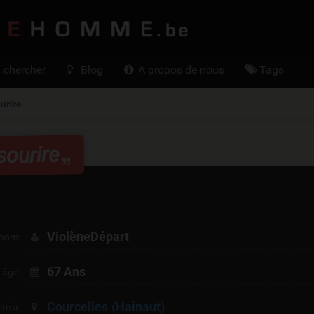
FemmeCherc
chercher
Blog
A propos de nous
Tags
urire
sourire
ViolèneDépart
nom:
67 Ans
 âge:
Courcelles
(Hainaut)
ite à: