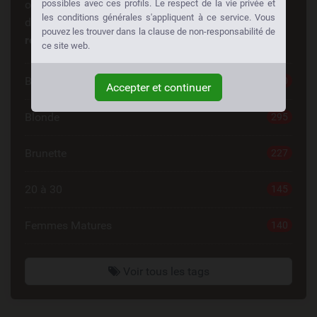
ous cherchez quelque chose de spécial? Quelqu'un
possibles avec ces profils. Le respect de la vie privée et
les conditions générales s'appliquent à ce service. Vous
d'autre cherche la même chose aussi!
Faites des
pouvez les trouver dans la clause de non-responsabilité de
rencontres à votre façon:
ce site web.
Belle Femme
420
Accepter et continuer
Blonde
295
Brunette
227
20 à 30
145
Femmes Matures
140
Voir tous les tags