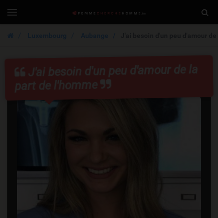
FemmeCherche
Togg
Toggle
navigation
Sear
Luxembourg
Aubange
J'ai besoin d'un peu d'amour de
J'ai besoin d'un peu d'amour de la
part de l'homme