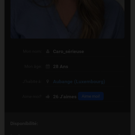
Caro_sérieuse
Mon nom:
28 Ans
Mon âge:
Aubange
(Luxembourg)
J'habite à:
26
J'aimes
Aime moi!
Aime moi?
Disponibilité: