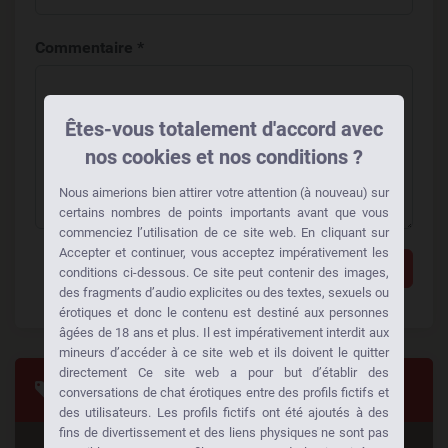
Commentaire *
Êtes-vous totalement d'accord avec
nos cookies et nos conditions ?
Nous aimerions bien attirer votre attention (à nouveau) sur
certains nombres de points importants avant que vous
commenciez l’utilisation de ce site web. En cliquant sur
Accepter et continuer, vous acceptez impérativement les
Ajouter un commentaire
conditions ci-dessous. Ce site peut contenir des images,
des fragments d’audio explicites ou des textes, sexuels ou
érotiques et donc le contenu est destiné aux personnes
âgées de 18 ans et plus. Il est impérativement interdit aux
mineurs d’accéder à ce site web et ils doivent le quitter
directement Ce site web a pour but d’établir des
Tags
conversations de chat érotiques entre des profils fictifs et
des utilisateurs. Les profils fictifs ont été ajoutés à des
fins de divertissement et des liens physiques ne sont pas