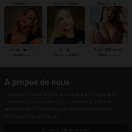
Chaudfontaine
Chaudfontaine
Chaudfontaine
moonouskin
mélijoli
PutainBi1Formée
Chaudfontaine
Chaudfontaine
Chaudfontaine
Liens
A propos de nous
utiles
Vous êtes à la recherche d'un site de plan sympa dans
lequel vous pouvez placer une annonce de rencontre
gratuitement ? Alors vous avez trouver le bon endroit
femmecherchehomme.be!
En savoir plus sur nous