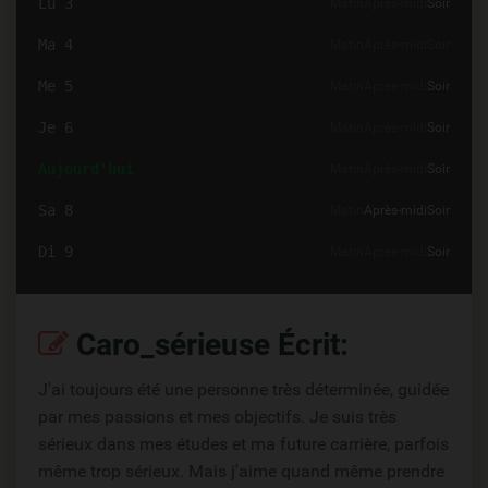
Lu 3
Matin
Après-midi
Soir
Ma 4
Matin
Après-midi
Soir
Me 5
Matin
Après-midi
Soir
Je 6
Matin
Après-midi
Soir
Aujourd'hui
Matin
Après-midi
Soir
Sa 8
Matin
Après-midi
Soir
Di 9
Matin
Après-midi
Soir
Caro_sérieuse Écrit:
J'ai toujours été une personne très déterminée, guidée
par mes passions et mes objectifs. Je suis très
sérieux dans mes études et ma future carrière, parfois
même trop sérieux. Mais j'aime quand même prendre